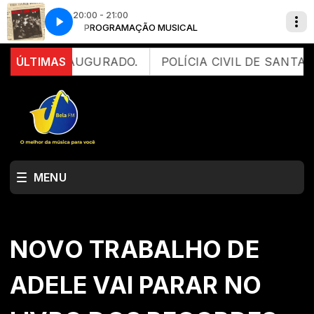
20:00 - 21:00
R
SEM PARAR
PROGRAMAÇÃO MUSICAL
Roxette - Listen To Your Heart
IS É INAUGURADO.
ÚLTIMAS
POLÍCIA CIVIL DE SANTA CAT
MENU
NOVO TRABALHO DE
ADELE VAI PARAR NO